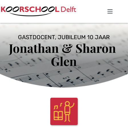
Ga
naar
de
inhoud
GASTDOCENT, JUBILEUM 10 JAAR
Jonathan & Sharon 
Glen