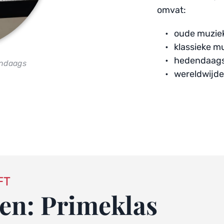
omvat:
oude muziek
klassieke m
hedendaagse
endaags
wereldwijde
FT
en: 
Primeklas