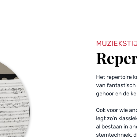
MUZIEKSTI
Reper
Het repertoire k
van fantastisch 
gehoor en de ke
Ook voor wie ande
legt zo’n klassi
al bestaan in an
stemtechniek, de