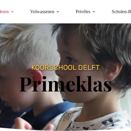
deren
Volwassenen
Privéles
Scholen-
KOORSCHOOL DELFT
Primeklas