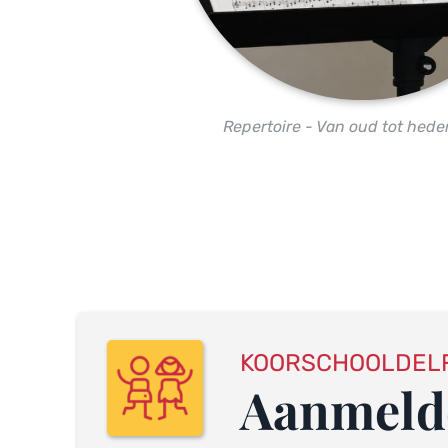
Repertoire - Van oud tot hed
KOORSCHOOLDEL
Aanmeld