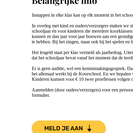
Belangrijke info
Instappen in elke klas kan op elk moment in het schoo
In overleg met kind en ouders/verzorgers maken we ste
schooljaar én voor kinderen die meerdere koorklassen do
kunnen ze dan jaar voor jaar bouwen aan een grondige
te hebben. Bij het zingen, maar ook bij het spelen en 
Het lesgeld staat per klas vermeld als jaarbedrag. Uite
dat het schooljaar bevat vanaf het moment dat de leerli
Er is geen auditie, wel een kennismakingsgesprek. Daa
het allemaal werkt bij de Koorschool. En we bepalen we
Kinderen kunnen voor € 10 twee proeflessen volgen om
Aanmelden (door ouders/verzorgers) voor een persoon
formulier.
MELD JE AAN